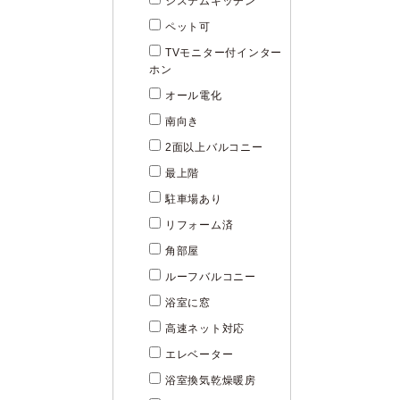
システムキッチン
ペット可
TVモニター付インター
ホン
オール電化
南向き
2面以上バルコニー
最上階
駐車場あり
リフォーム済
角部屋
ルーフバルコニー
浴室に窓
高速ネット対応
エレベーター
浴室換気乾燥暖房