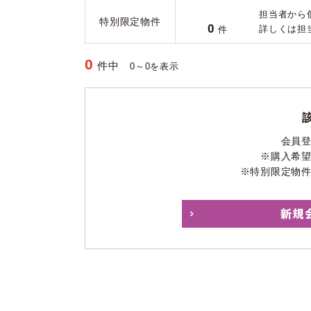
担当者から
特別限定物件
0
詳しくは担
件
0
件中
0～0を表示
会員
※購入希
※特別限定物