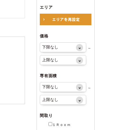
エリア
価格
～
専有面積
～
間取り
１Ｒｏｏｍ