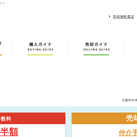
タス
売却無料査定
大阪市中
売
手数料
半額
大
仲介