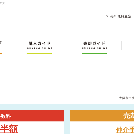
タス
売却無料査定
大阪市中
売
手数料
半額
大
仲介