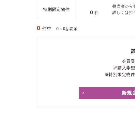
担当者から
特別限定物件
0
詳しくは担
件
0
件中
0～0を表示
会員
※購入希
※特別限定物