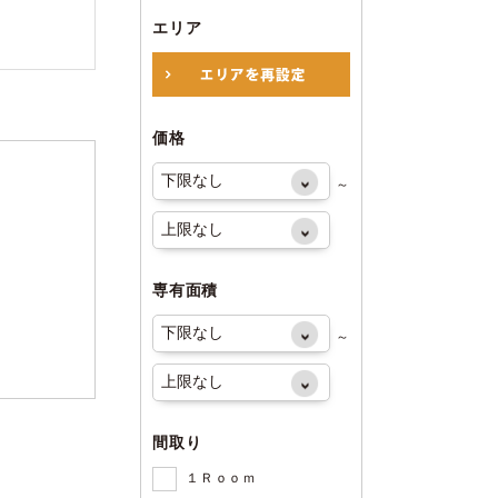
エリア
価格
～
専有面積
～
間取り
１Ｒｏｏｍ