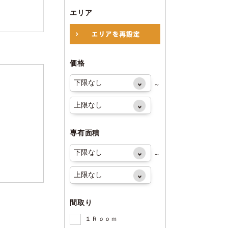
エリア
価格
～
専有面積
～
間取り
１Ｒｏｏｍ