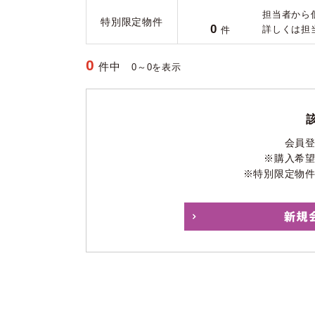
担当者から
特別限定物件
0
詳しくは担
件
0
件中
0～0を表示
会員
※購入希
※特別限定物