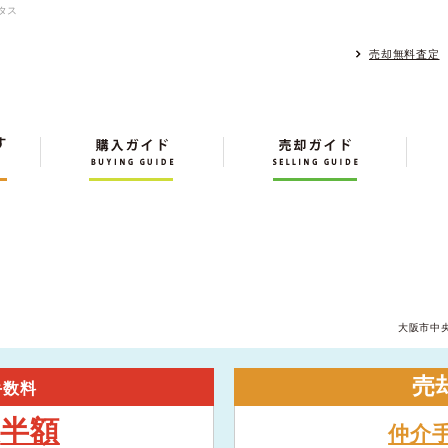
タス
売却無料査定
大阪市中
売
手数料
半額
大
仲介