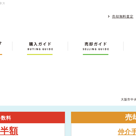
タス
売却無料査定
大阪市中
売
手数料
半額
大
仲介