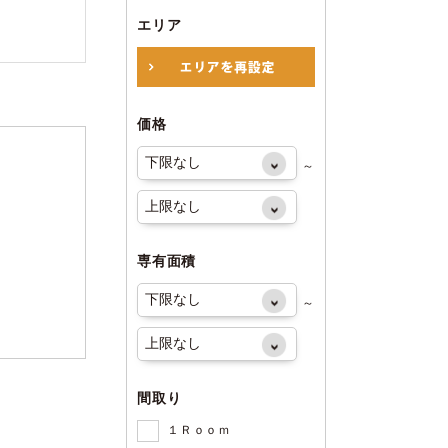
エリア
価格
～
専有面積
～
間取り
１Ｒｏｏｍ