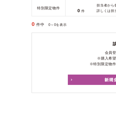
担当者から
特別限定物件
0
詳しくは担
件
0
件中
0～0を表示
会員
※購入希
※特別限定物