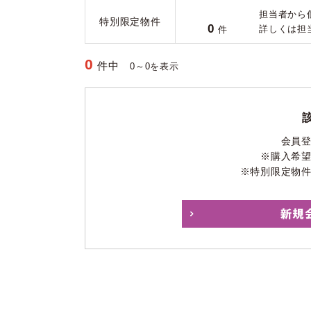
担当者から
特別限定物件
0
詳しくは担
件
0
件中
0～0を表示
会員
※購入希
※特別限定物