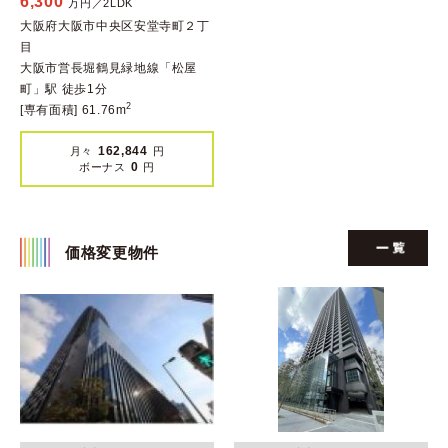
6,300
万円／2LDK
大阪府大阪市中央区安堂寺町２丁
目
大阪市営長堀鶴見緑地線「松屋
町」駅 徒歩1分
2
[専有面積] 61.76m
162,844
月々
円
0
ボーナス
円
価格変更物件