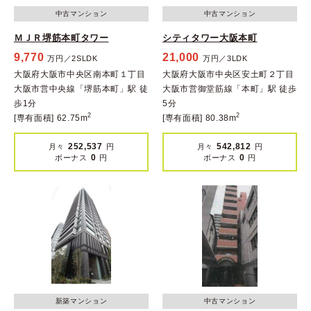
中古マンション
中古マンション
ＭＪＲ堺筋本町タワー
シティタワー大阪本町
9,770
21,000
万円／2SLDK
万円／3LDK
大阪府大阪市中央区南本町１丁目
大阪府大阪市中央区安土町２丁目
大阪市営中央線「堺筋本町」駅 徒
大阪市営御堂筋線「本町」駅 徒歩
歩1分
5分
2
2
[専有面積] 62.75m
[専有面積] 80.38m
252,537
542,812
月々
円
月々
円
0
0
ボーナス
円
ボーナス
円
新築マンション
中古マンション