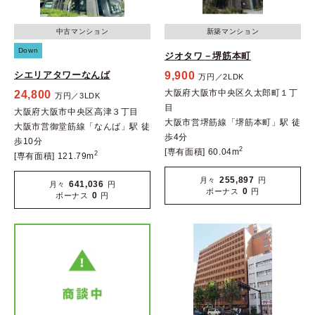
中古マンション
新築マンション
Down
ジオタワ－堺筋本町
シエリアタワーなんば
9,900
万円／2LDK
大阪府大阪市中央区久太郎町１丁
24,800
万円／3LDK
目
大阪府大阪市中央区高津３丁目
大阪市営堺筋線「堺筋本町」駅 徒
大阪市営御堂筋線「なんば」駅 徒
歩4分
歩10分
2
[専有面積] 60.04m
2
[専有面積] 121.79m
255,897
月々
円
641,036
月々
円
0
ボーナス
円
0
ボーナス
円