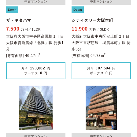
中古マンション
中古マンション
Down
Down
ザ・キタハマ
シティタワー大阪本町
7,500
11,900
万円／1LDK
万円／3LDK
大阪府大阪市中央区高麗橋１丁目
大阪府大阪市中央区安土町２丁目
大阪市営堺筋線「北浜」駅 徒歩1
大阪市営堺筋線「堺筋本町」駅 徒
分
歩5分
2
2
[専有面積] 46.17m
[専有面積] 64.78m
193,862
307,594
月々
円
月々
円
0
0
ボーナス
円
ボーナス
円
中古マンション
中古マンション