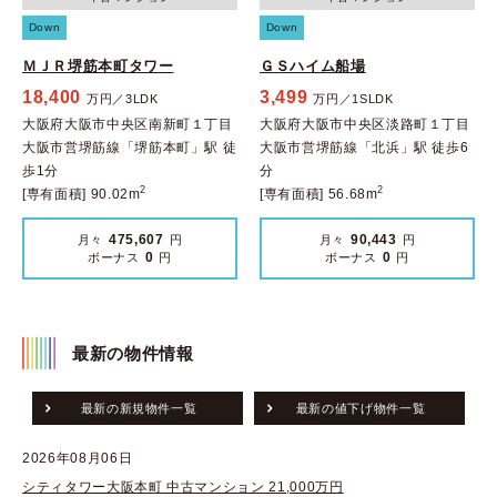
Down
Down
ＭＪＲ堺筋本町タワー
ＧＳハイム船場
18,400
3,499
万円／3LDK
万円／1SLDK
大阪府大阪市中央区南新町１丁目
大阪府大阪市中央区淡路町１丁目
大阪市営堺筋線「堺筋本町」駅 徒
大阪市営堺筋線「北浜」駅 徒歩6
歩1分
分
2
2
[専有面積] 90.02m
[専有面積] 56.68m
475,607
90,443
月々
円
月々
円
0
0
ボーナス
円
ボーナス
円
最新の物件情報
最新の新規物件一覧
最新の値下げ物件一覧
2026年08月06日
シティタワー大阪本町 中古マンション 21,000万円