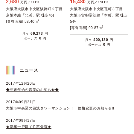
2,680
15,480
万円／1LDK
万円／1SLDK
大阪府大阪市中央区淡路町２丁目
大阪府大阪市中央区瓦町３丁目
京阪本線「北浜」駅 徒歩4分
大阪市営御堂筋線「本町」駅 徒歩
2
[専有面積] 53.40m
5分
2
[専有面積] 90.87m
69,273
月々
円
0
ボーナス
円
400,130
月々
円
0
ボーナス
円
ニュース
2017年12月20日
◆年末年始の営業のお知らせ◆
2017年09月21日
大阪市中央区の築浅タワーマンション！ 価格変更のお知らせ!!
2017年09月17日
★新築一戸建て住宅分譲★