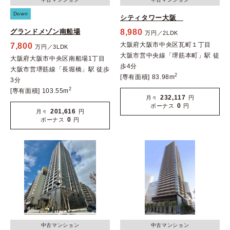
Down
シティタワー大阪
グランドメゾン南船場
8,980
万円／2LDK
大阪府大阪市中央区瓦町１丁目
7,800
万円／3LDK
大阪市営中央線「堺筋本町」駅 徒
大阪府大阪市中央区南船場1丁目
歩4分
大阪市営堺筋線「長堀橋」駅 徒歩
2
[専有面積] 83.98m
3分
2
[専有面積] 103.55m
232,117
月々
円
0
ボーナス
円
201,616
月々
円
0
ボーナス
円
中古マンション
中古マンション