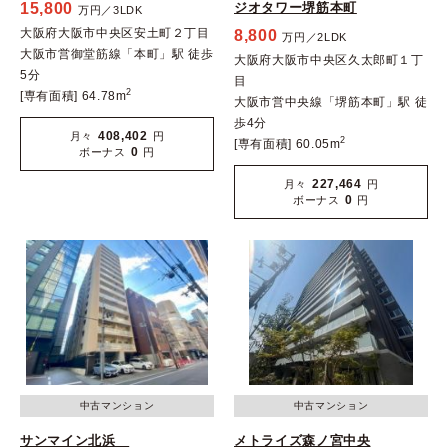
15,800
ジオタワー堺筋本町
万円／3LDK
大阪府大阪市中央区安土町２丁目
8,800
万円／2LDK
大阪市営御堂筋線「本町」駅 徒歩
大阪府大阪市中央区久太郎町１丁
5分
目
2
[専有面積] 64.78m
大阪市営中央線「堺筋本町」駅 徒
歩4分
408,402
月々
円
2
[専有面積] 60.05m
0
ボーナス
円
227,464
月々
円
0
ボーナス
円
中古マンション
中古マンション
サンマイン北浜
メトライズ森ノ宮中央