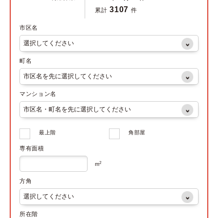
3107
累計
件
市区名
町名
マンション名
最上階
角部屋
専有面積
2
m
方角
所在階