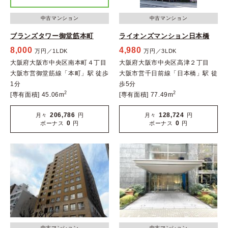
中古マンション
中古マンション
ブランズタワー御堂筋本町
ライオンズマンション日本橋
8,000
4,980
万円／1LDK
万円／3LDK
大阪府大阪市中央区南本町４丁目
大阪府大阪市中央区高津２丁目
大阪市営御堂筋線「本町」駅 徒歩
大阪市営千日前線「日本橋」駅 徒
1分
歩5分
2
2
[専有面積] 45.06m
[専有面積] 77.49m
206,786
128,724
月々
円
月々
円
0
0
ボーナス
円
ボーナス
円
中古マンション
中古マンション