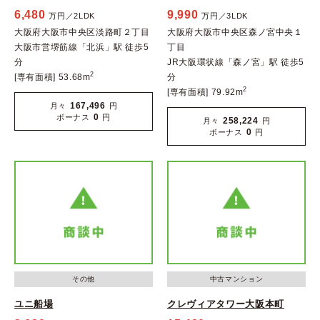
6,480
9,990
万円／2LDK
万円／3LDK
大阪府大阪市中央区淡路町２丁目
大阪府大阪市中央区森ノ宮中央１
大阪市営堺筋線「北浜」駅 徒歩5
丁目
分
JR大阪環状線「森ノ宮」駅 徒歩5
2
[専有面積] 53.68m
分
2
[専有面積] 79.92m
167,496
月々
円
0
ボーナス
円
258,224
月々
円
0
ボーナス
円
その他
中古マンション
ユニ船場
クレヴィアタワー大阪本町