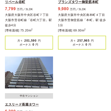
リベール谷町
ブランズタワー御堂筋本町
7,799
9,980
万円／3LDK
万円／3LDK
大阪府大阪市中央区谷町７丁目
大阪府大阪市中央区南本町４丁目
大阪市営谷町線「谷町六丁目」駅
大阪市営御堂筋線「本町」駅 徒歩
徒歩4分
1分
2
2
[専有面積] 75.20m
[専有面積] 69.00m
201,590
257,965
月々
円
月々
円
0
0
ボーナス
円
ボーナス
円
中古マンション
エスリード長堀タワー