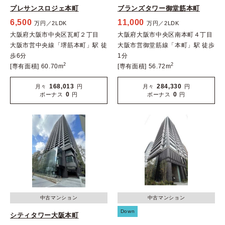
プレサンスロジェ本町
ブランズタワー御堂筋本町
6,500
11,000
万円／2LDK
万円／2LDK
大阪府大阪市中央区瓦町２丁目
大阪府大阪市中央区南本町４丁目
大阪市営中央線「堺筋本町」駅 徒
大阪市営御堂筋線「本町」駅 徒歩
歩6分
1分
2
2
[専有面積] 60.70m
[専有面積] 56.72m
168,013
284,330
月々
円
月々
円
0
0
ボーナス
円
ボーナス
円
中古マンション
中古マンション
Down
シティタワー大阪本町