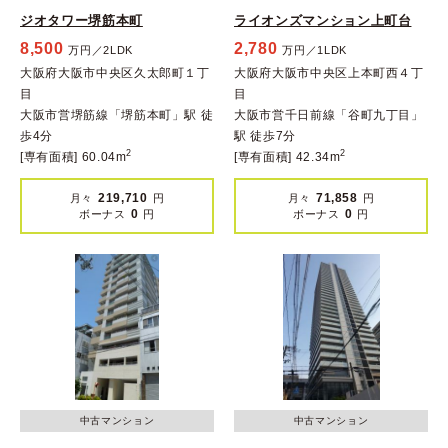
ジオタワー堺筋本町
ライオンズマンション上町台
8,500
2,780
万円／2LDK
万円／1LDK
大阪府大阪市中央区久太郎町１丁
大阪府大阪市中央区上本町西４丁
目
目
大阪市営堺筋線「堺筋本町」駅 徒
大阪市営千日前線「谷町九丁目」
歩4分
駅 徒歩7分
2
2
[専有面積] 60.04m
[専有面積] 42.34m
219,710
71,858
月々
円
月々
円
0
0
ボーナス
円
ボーナス
円
中古マンション
中古マンション