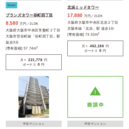
Down
北浜ミッドタワー
ブランズタワー谷町四丁目
17,880
万円／2LDK
大阪府大阪市中央区北浜２丁目
8,580
万円／2LDK
京阪本線「北浜」駅 徒歩1分
大阪府大阪市中央区常盤町２丁目
2
[専有面積] 73.53m
大阪市営谷町線「谷町四丁目」駅
徒歩3分
462,166
月々
円
2
[専有面積] 57.74m
0
ボーナス
円
221,778
月々
円
0
ボーナス
円
中古マンション
中古マンション