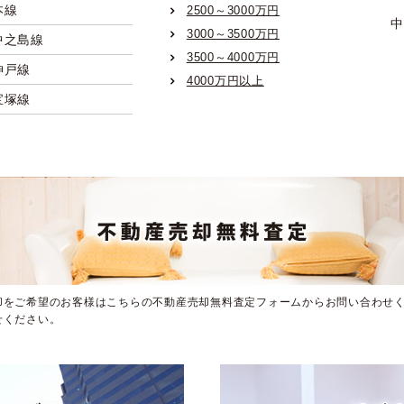
本線
2500～3000万円
中
3000～3500万円
中之島線
3500～4000万円
神戸線
4000万円以上
宝塚線
京都線
本線
なんば線
市営御堂筋線
市営谷町線
市営四つ橋線
却をご希望のお客様はこちらの不動産売却無料査定フォームからお問い合わせく
市営中央線
せください。
市営千日前線
市営堺筋線
市営長堀鶴見緑地線