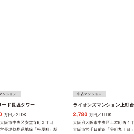
マンション
中古マンション
リード長堀タワー
ライオンズマンション上町
0
2,780
万円／2LDK
万円／1LDK
府大阪市中央区安堂寺町２丁目
大阪府大阪市中央区上本町西４
市営長堀鶴見緑地線「松屋町」駅
大阪市営千日前線「谷町九丁目」