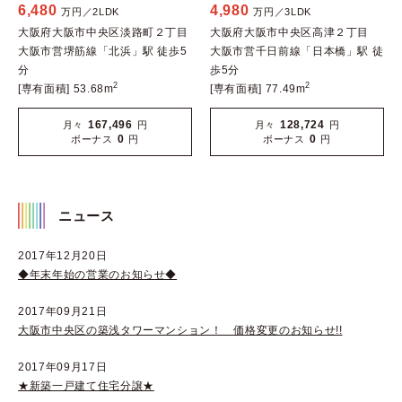
6,480
4,980
万円／2LDK
万円／3LDK
大阪府大阪市中央区淡路町２丁目
大阪府大阪市中央区高津２丁目
大阪市営堺筋線「北浜」駅 徒歩5
大阪市営千日前線「日本橋」駅 徒
分
歩5分
2
2
[専有面積] 53.68m
[専有面積] 77.49m
167,496
128,724
月々
円
月々
円
0
0
ボーナス
円
ボーナス
円
ニュース
2017年12月20日
◆年末年始の営業のお知らせ◆
2017年09月21日
大阪市中央区の築浅タワーマンション！ 価格変更のお知らせ!!
2017年09月17日
★新築一戸建て住宅分譲★