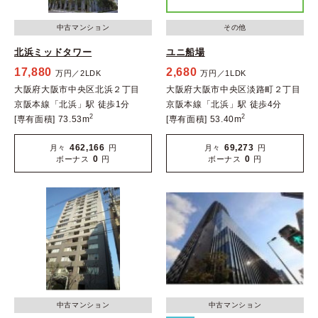
中古マンション
その他
北浜ミッドタワー
ユニ船場
17,880
2,680
万円／2LDK
万円／1LDK
大阪府大阪市中央区北浜２丁目
大阪府大阪市中央区淡路町２丁目
京阪本線「北浜」駅 徒歩1分
京阪本線「北浜」駅 徒歩4分
2
2
[専有面積] 73.53m
[専有面積] 53.40m
462,166
69,273
月々
円
月々
円
0
0
ボーナス
円
ボーナス
円
中古マンション
中古マンション