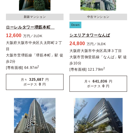
新築マンション
中古マンション
Down
ローレルタワー堺筋本町
12,600
シエリアタワーなんば
万円／2LDK
大阪府大阪市中央区久太郎町２丁
24,800
万円／3LDK
目
大阪府大阪市中央区高津３丁目
大阪市営堺筋線「堺筋本町」駅 徒
大阪市営御堂筋線「なんば」駅 徒
歩2分
歩10分
2
[専有面積] 64.97m
2
[専有面積] 121.79m
325,687
月々
円
641,036
月々
円
0
ボーナス
円
0
ボーナス
円