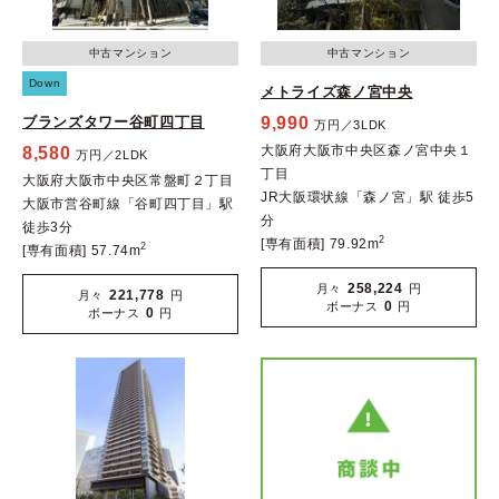
中古マンション
中古マンション
Down
メトライズ森ノ宮中央
ブランズタワー谷町四丁目
9,990
万円／3LDK
大阪府大阪市中央区森ノ宮中央１
8,580
万円／2LDK
丁目
大阪府大阪市中央区常盤町２丁目
JR大阪環状線「森ノ宮」駅 徒歩5
大阪市営谷町線「谷町四丁目」駅
分
徒歩3分
2
[専有面積] 79.92m
2
[専有面積] 57.74m
258,224
月々
円
221,778
月々
円
0
ボーナス
円
0
ボーナス
円