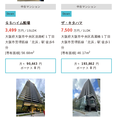
中古マンション
中古マンション
Down
Down
ＧＳハイム船場
ザ・キタハマ
3,499
7,500
万円／1SLDK
万円／1LDK
大阪府大阪市中央区淡路町１丁目
大阪府大阪市中央区高麗橋１丁目
大阪市営堺筋線「北浜」駅 徒歩6
大阪市営堺筋線「北浜」駅 徒歩1
分
分
2
2
[専有面積] 56.68m
[専有面積] 46.17m
90,443
193,862
月々
円
月々
円
0
0
ボーナス
円
ボーナス
円