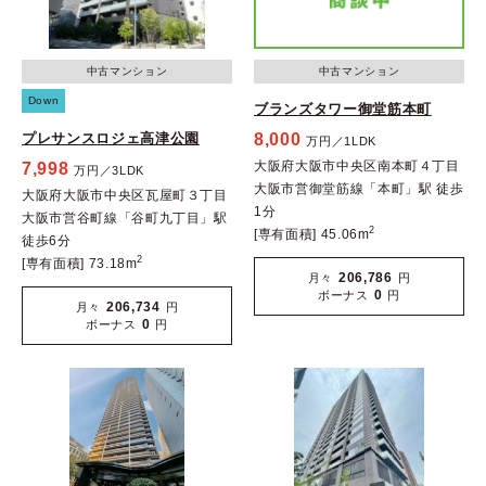
中古マンション
中古マンション
Down
ブランズタワー御堂筋本町
プレサンスロジェ高津公園
8,000
万円／1LDK
大阪府大阪市中央区南本町４丁目
7,998
万円／3LDK
大阪市営御堂筋線「本町」駅 徒歩
大阪府大阪市中央区瓦屋町３丁目
1分
大阪市営谷町線「谷町九丁目」駅
2
[専有面積] 45.06m
徒歩6分
2
[専有面積] 73.18m
206,786
月々
円
0
ボーナス
円
206,734
月々
円
0
ボーナス
円