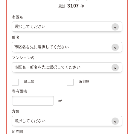
3107
累計
件
市区名
町名
マンション名
最上階
角部屋
専有面積
2
m
方角
所在階