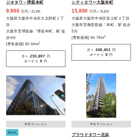
ジオタワ－堺筋本町
シティタワー大阪本町
9,900
15,800
万円／2LDK
万円／3LDK
大阪府大阪市中央区久太郎町１丁
大阪府大阪市中央区安土町２丁目
目
大阪市営御堂筋線「本町」駅 徒歩
大阪市営堺筋線「堺筋本町」駅 徒
5分
2
歩4分
[専有面積] 64.78m
2
[専有面積] 60.04m
408,402
月々
円
0
ボーナス
円
255,897
月々
円
0
ボーナス
円
中古マンション
中古マンション
Down
プラウドタワー北浜