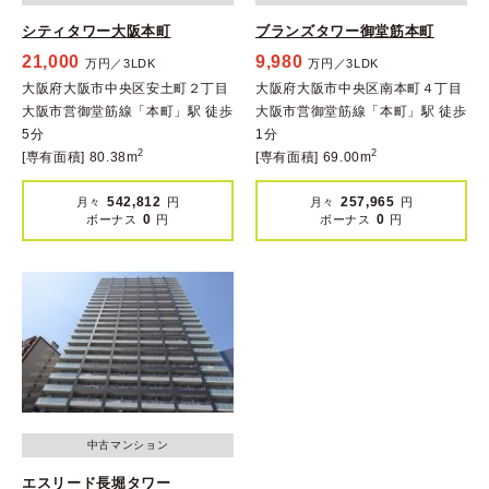
シティタワー大阪本町
ブランズタワー御堂筋本町
21,000
9,980
万円／3LDK
万円／3LDK
大阪府大阪市中央区安土町２丁目
大阪府大阪市中央区南本町４丁目
大阪市営御堂筋線「本町」駅 徒歩
大阪市営御堂筋線「本町」駅 徒歩
5分
1分
2
2
[専有面積] 80.38m
[専有面積] 69.00m
542,812
257,965
月々
円
月々
円
0
0
ボーナス
円
ボーナス
円
中古マンション
エスリード長堀タワー