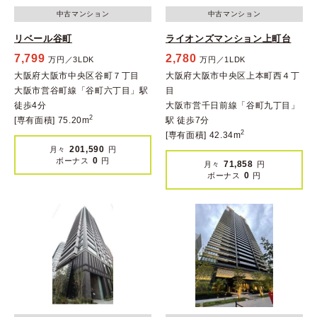
中古マンション
中古マンション
リベール谷町
ライオンズマンション上町台
7,799
2,780
万円／3LDK
万円／1LDK
大阪府大阪市中央区谷町７丁目
大阪府大阪市中央区上本町西４丁
大阪市営谷町線「谷町六丁目」駅
目
徒歩4分
大阪市営千日前線「谷町九丁目」
2
[専有面積] 75.20m
駅 徒歩7分
2
[専有面積] 42.34m
201,590
月々
円
0
ボーナス
円
71,858
月々
円
0
ボーナス
円