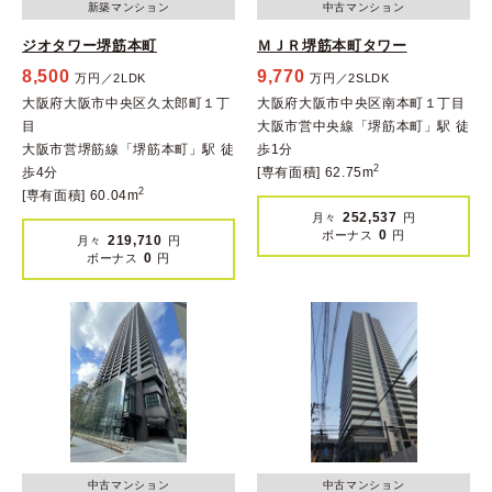
新築マンション
中古マンション
ジオタワー堺筋本町
ＭＪＲ堺筋本町タワー
8,500
9,770
万円／2LDK
万円／2SLDK
大阪府大阪市中央区久太郎町１丁
大阪府大阪市中央区南本町１丁目
目
大阪市営中央線「堺筋本町」駅 徒
大阪市営堺筋線「堺筋本町」駅 徒
歩1分
2
歩4分
[専有面積] 62.75m
2
[専有面積] 60.04m
252,537
月々
円
0
ボーナス
円
219,710
月々
円
0
ボーナス
円
中古マンション
中古マンション