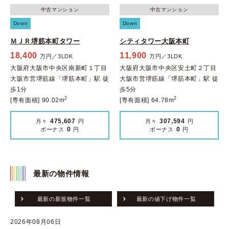
中古マンション
中古マンション
Down
Down
ＭＪＲ堺筋本町タワー
シティタワー大阪本町
18,400
11,900
万円／3LDK
万円／3LDK
大阪府大阪市中央区南新町１丁目
大阪府大阪市中央区安土町２丁目
大阪市営堺筋線「堺筋本町」駅 徒
大阪市営堺筋線「堺筋本町」駅 徒
歩1分
歩5分
2
2
[専有面積] 90.02m
[専有面積] 64.78m
475,607
307,594
月々
円
月々
円
0
0
ボーナス
円
ボーナス
円
最新の物件情報
最新の新規物件一覧
最新の値下げ物件一覧
2026年08月06日