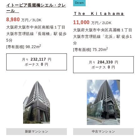
Down
イトーピア長堀橋シエル・クレ
ール
Ｔｈｅ Ｋｉｔａｈａｍａ
8,980
万円／3LDK
11,000
万円／2LDK
大阪府大阪市中央区南船場１丁目
大阪府大阪市中央区高麗橋１丁目
大阪市営堺筋線「長堀橋」駅 徒歩
大阪市営堺筋線「北浜」駅 徒歩1
5分
分
2
[専有面積] 98.22m
2
[専有面積] 75.20m
232,117
月々
円
284,330
月々
円
0
ボーナス
円
0
ボーナス
円
新築マンション
中古マンション