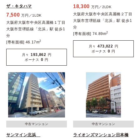
ザ・キタハマ
18,300
万円／2LDK
大阪府大阪市中央区高麗橋２丁目
7,500
万円／1LDK
大阪市営堺筋線「北浜」駅 徒歩1
大阪府大阪市中央区高麗橋１丁目
分
大阪市営堺筋線「北浜」駅 徒歩1
2
[専有面積] 74.89m
分
2
[専有面積] 46.17m
473,022
月々
円
0
ボーナス
円
193,862
月々
円
0
ボーナス
円
中古マンション
中古マンション
サンマイン北浜
ライオンズマンション日本橋