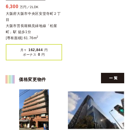
6,300
万円／2LDK
大阪府大阪市中央区安堂寺町２丁
目
大阪市営長堀鶴見緑地線「松屋
町」駅 徒歩1分
2
[専有面積] 61.76m
162,844
月々
円
0
ボーナス
円
価格変更物件