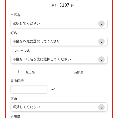
3107
累計
件
市区名
町名
マンション名
最上階
角部屋
専有面積
2
m
方角
所在階