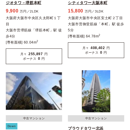
ジオタワ－堺筋本町
シティタワー大阪本町
9,900
15,800
万円／2LDK
万円／3LDK
大阪府大阪市中央区久太郎町１丁
大阪府大阪市中央区安土町２丁目
目
大阪市営御堂筋線「本町」駅 徒歩
大阪市営堺筋線「堺筋本町」駅 徒
5分
2
歩4分
[専有面積] 64.78m
2
[専有面積] 60.04m
408,402
月々
円
0
ボーナス
円
255,897
月々
円
0
ボーナス
円
中古マンション
中古マンション
Down
プラウドタワー北浜