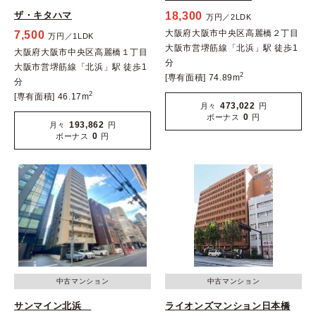
ザ・キタハマ
18,300
万円／2LDK
大阪府大阪市中央区高麗橋２丁目
7,500
万円／1LDK
大阪市営堺筋線「北浜」駅 徒歩1
大阪府大阪市中央区高麗橋１丁目
分
大阪市営堺筋線「北浜」駅 徒歩1
2
[専有面積] 74.89m
分
2
[専有面積] 46.17m
473,022
月々
円
0
ボーナス
円
193,862
月々
円
0
ボーナス
円
中古マンション
中古マンション
サンマイン北浜
ライオンズマンション日本橋