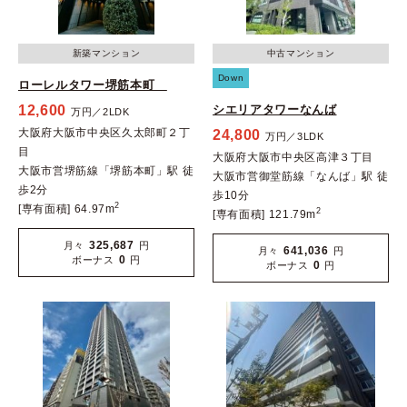
新築マンション
中古マンション
Down
ローレルタワー堺筋本町
12,600
シエリアタワーなんば
万円／2LDK
大阪府大阪市中央区久太郎町２丁
24,800
万円／3LDK
目
大阪府大阪市中央区高津３丁目
大阪市営堺筋線「堺筋本町」駅 徒
大阪市営御堂筋線「なんば」駅 徒
歩2分
歩10分
2
[専有面積] 64.97m
2
[専有面積] 121.79m
325,687
月々
円
641,036
月々
円
0
ボーナス
円
0
ボーナス
円