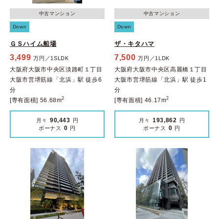
中古マンション
中古マンション
Down
Down
ＧＳハイム船場
ザ・キタハマ
3,499
7,500
万円／1SLDK
万円／1LDK
大阪府大阪市中央区淡路町１丁目
大阪府大阪市中央区高麗橋１丁目
大阪市営堺筋線「北浜」駅 徒歩6
大阪市営堺筋線「北浜」駅 徒歩1
分
分
2
2
[専有面積] 56.68m
[専有面積] 46.17m
90,443
193,862
月々
円
月々
円
0
0
ボーナス
円
ボーナス
円