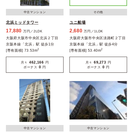
中古マンション
その他
北浜ミッドタワー
ユニ船場
17,880
2,680
万円／2LDK
万円／1LDK
大阪府大阪市中央区北浜２丁目
大阪府大阪市中央区淡路町２丁目
京阪本線「北浜」駅 徒歩1分
京阪本線「北浜」駅 徒歩4分
2
2
[専有面積] 73.53m
[専有面積] 53.40m
462,166
69,273
月々
円
月々
円
0
0
ボーナス
円
ボーナス
円
中古マンション
中古マンション