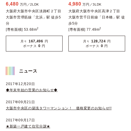
6,480
4,980
万円／2LDK
万円／3LDK
大阪府大阪市中央区淡路町２丁目
大阪府大阪市中央区高津２丁目
大阪市営堺筋線「北浜」駅 徒歩5
大阪市営千日前線「日本橋」駅 徒
分
歩5分
2
2
[専有面積] 53.68m
[専有面積] 77.49m
167,496
128,724
月々
円
月々
円
0
0
ボーナス
円
ボーナス
円
ニュース
2017年12月20日
◆年末年始の営業のお知らせ◆
2017年09月21日
大阪市中央区の築浅タワーマンション！ 価格変更のお知らせ!!
2017年09月17日
★新築一戸建て住宅分譲★