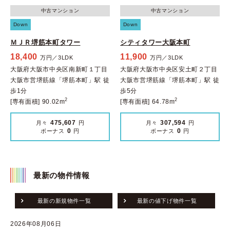
中古マンション
中古マンション
Down
Down
ＭＪＲ堺筋本町タワー
シティタワー大阪本町
18,400
11,900
万円／3LDK
万円／3LDK
大阪府大阪市中央区南新町１丁目
大阪府大阪市中央区安土町２丁目
大阪市営堺筋線「堺筋本町」駅 徒
大阪市営堺筋線「堺筋本町」駅 徒
歩1分
歩5分
2
2
[専有面積] 90.02m
[専有面積] 64.78m
475,607
307,594
月々
円
月々
円
0
0
ボーナス
円
ボーナス
円
最新の物件情報
最新の新規物件一覧
最新の値下げ物件一覧
2026年08月06日