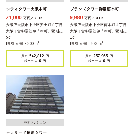
シティタワー大阪本町
ブランズタワー御堂筋本町
21,000
9,980
万円／3LDK
万円／3LDK
大阪府大阪市中央区安土町２丁目
大阪府大阪市中央区南本町４丁目
大阪市営御堂筋線「本町」駅 徒歩
大阪市営御堂筋線「本町」駅 徒歩
5分
1分
2
2
[専有面積] 80.38m
[専有面積] 69.00m
542,812
257,965
月々
円
月々
円
0
0
ボーナス
円
ボーナス
円
中古マンション
エスリード長堀タワー