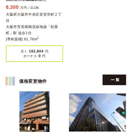
6,300
万円／2LDK
大阪府大阪市中央区安堂寺町２丁
目
大阪市営長堀鶴見緑地線「松屋
町」駅 徒歩1分
2
[専有面積] 61.76m
162,844
月々
円
0
ボーナス
円
価格変更物件