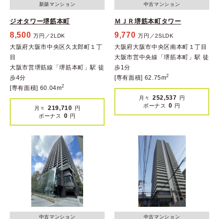
新築マンション
中古マンション
ジオタワー堺筋本町
ＭＪＲ堺筋本町タワー
8,500
9,770
万円／2LDK
万円／2SLDK
大阪府大阪市中央区久太郎町１丁
大阪府大阪市中央区南本町１丁目
目
大阪市営中央線「堺筋本町」駅 徒
大阪市営堺筋線「堺筋本町」駅 徒
歩1分
2
歩4分
[専有面積] 62.75m
2
[専有面積] 60.04m
252,537
月々
円
0
ボーナス
円
219,710
月々
円
0
ボーナス
円
中古マンション
中古マンション