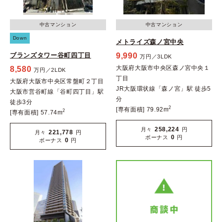
中古マンション
中古マンション
Down
メトライズ森ノ宮中央
ブランズタワー谷町四丁目
9,990
万円／3LDK
大阪府大阪市中央区森ノ宮中央１
8,580
万円／2LDK
丁目
大阪府大阪市中央区常盤町２丁目
JR大阪環状線「森ノ宮」駅 徒歩5
大阪市営谷町線「谷町四丁目」駅
分
徒歩3分
2
[専有面積] 79.92m
2
[専有面積] 57.74m
258,224
月々
円
221,778
月々
円
0
ボーナス
円
0
ボーナス
円