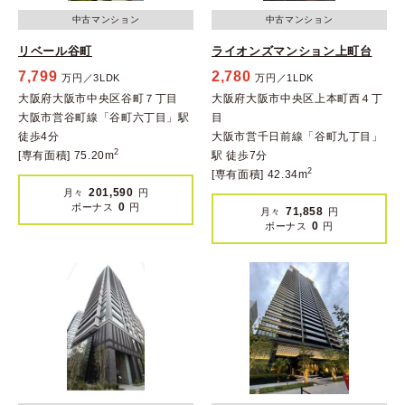
中古マンション
中古マンション
リベール谷町
ライオンズマンション上町台
7,799
2,780
万円／3LDK
万円／1LDK
大阪府大阪市中央区谷町７丁目
大阪府大阪市中央区上本町西４丁
大阪市営谷町線「谷町六丁目」駅
目
徒歩4分
大阪市営千日前線「谷町九丁目」
2
[専有面積] 75.20m
駅 徒歩7分
2
[専有面積] 42.34m
201,590
月々
円
0
ボーナス
円
71,858
月々
円
0
ボーナス
円