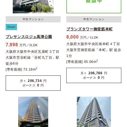
中古マンション
中古マンション
Down
ブランズタワー御堂筋本町
プレサンスロジェ高津公園
8,000
万円／1LDK
大阪府大阪市中央区南本町４丁目
7,998
万円／3LDK
大阪市営御堂筋線「本町」駅 徒歩
大阪府大阪市中央区瓦屋町３丁目
1分
大阪市営谷町線「谷町九丁目」駅
2
[専有面積] 45.06m
徒歩6分
2
[専有面積] 73.18m
206,786
月々
円
0
ボーナス
円
206,734
月々
円
0
ボーナス
円