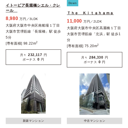
Down
イトーピア長堀橋シエル・クレ
ール
Ｔｈｅ Ｋｉｔａｈａｍａ
8,980
万円／3LDK
11,000
万円／2LDK
大阪府大阪市中央区南船場１丁目
大阪府大阪市中央区高麗橋１丁目
大阪市営堺筋線「長堀橋」駅 徒歩
大阪市営堺筋線「北浜」駅 徒歩1
5分
分
2
[専有面積] 98.22m
2
[専有面積] 75.20m
232,117
月々
円
284,330
月々
円
0
ボーナス
円
0
ボーナス
円
新築マンション
中古マンション