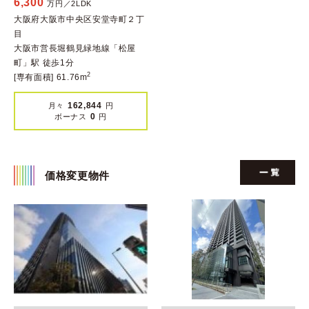
6,300
万円／2LDK
大阪府大阪市中央区安堂寺町２丁
目
大阪市営長堀鶴見緑地線「松屋
町」駅 徒歩1分
2
[専有面積] 61.76m
162,844
月々
円
0
ボーナス
円
価格変更物件