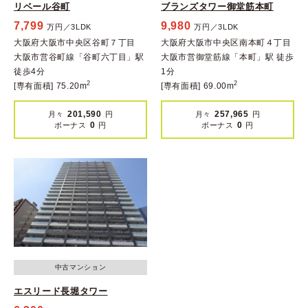
リベール谷町
ブランズタワー御堂筋本町
7,799
9,980
万円／3LDK
万円／3LDK
大阪府大阪市中央区谷町７丁目
大阪府大阪市中央区南本町４丁目
大阪市営谷町線「谷町六丁目」駅
大阪市営御堂筋線「本町」駅 徒歩
徒歩4分
1分
2
2
[専有面積] 75.20m
[専有面積] 69.00m
201,590
257,965
月々
円
月々
円
0
0
ボーナス
円
ボーナス
円
中古マンション
エスリード長堀タワー