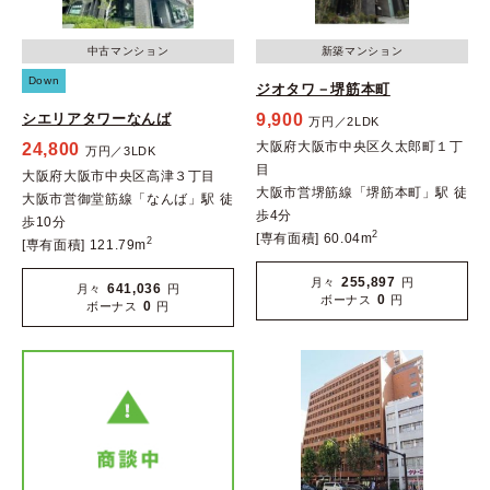
中古マンション
新築マンション
Down
ジオタワ－堺筋本町
シエリアタワーなんば
9,900
万円／2LDK
大阪府大阪市中央区久太郎町１丁
24,800
万円／3LDK
目
大阪府大阪市中央区高津３丁目
大阪市営堺筋線「堺筋本町」駅 徒
大阪市営御堂筋線「なんば」駅 徒
歩4分
歩10分
2
[専有面積] 60.04m
2
[専有面積] 121.79m
255,897
月々
円
641,036
月々
円
0
ボーナス
円
0
ボーナス
円