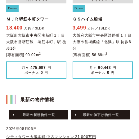
Down
Down
ＭＪＲ堺筋本町タワー
ＧＳハイム船場
18,400
3,499
万円／3LDK
万円／1SLDK
大阪府大阪市中央区南新町１丁目
大阪府大阪市中央区淡路町１丁目
大阪市営堺筋線「堺筋本町」駅 徒
大阪市営堺筋線「北浜」駅 徒歩6
歩1分
分
2
2
[専有面積] 90.02m
[専有面積] 56.68m
475,607
90,443
月々
円
月々
円
0
0
ボーナス
円
ボーナス
円
最新の物件情報
最新の新規物件一覧
最新の値下げ物件一覧
2026年08月06日
シティタワー大阪本町 中古マンション 21,000万円