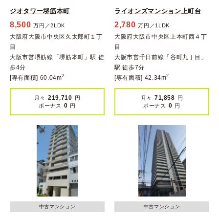
ジオタワー堺筋本町
ライオンズマンション上町台
8,500
2,780
万円／2LDK
万円／1LDK
大阪府大阪市中央区久太郎町１丁
大阪府大阪市中央区上本町西４丁
目
目
大阪市営堺筋線「堺筋本町」駅 徒
大阪市営千日前線「谷町九丁目」
歩4分
駅 徒歩7分
2
2
[専有面積] 60.04m
[専有面積] 42.34m
219,710
71,858
月々
円
月々
円
0
0
ボーナス
円
ボーナス
円
中古マンション
中古マンション