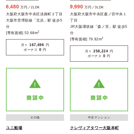
6,480
9,990
万円／2LDK
万円／3LDK
大阪府大阪市中央区淡路町２丁目
大阪府大阪市中央区森ノ宮中央１
大阪市営堺筋線「北浜」駅 徒歩5
丁目
分
JR大阪環状線「森ノ宮」駅 徒歩5
2
[専有面積] 53.68m
分
2
[専有面積] 79.92m
167,496
月々
円
0
ボーナス
円
258,224
月々
円
0
ボーナス
円
その他
中古マンション
ユニ船場
クレヴィアタワー大阪本町