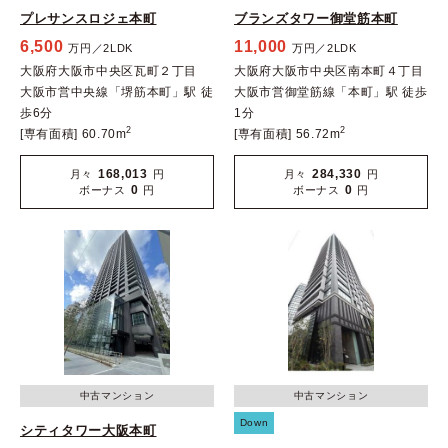
プレサンスロジェ本町
ブランズタワー御堂筋本町
6,500
11,000
万円／2LDK
万円／2LDK
大阪府大阪市中央区瓦町２丁目
大阪府大阪市中央区南本町４丁目
大阪市営中央線「堺筋本町」駅 徒
大阪市営御堂筋線「本町」駅 徒歩
歩6分
1分
2
2
[専有面積] 60.70m
[専有面積] 56.72m
168,013
284,330
月々
円
月々
円
0
0
ボーナス
円
ボーナス
円
中古マンション
中古マンション
Down
シティタワー大阪本町