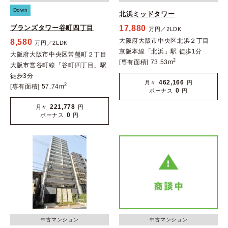
Down
北浜ミッドタワー
ブランズタワー谷町四丁目
17,880
万円／2LDK
大阪府大阪市中央区北浜２丁目
8,580
万円／2LDK
京阪本線「北浜」駅 徒歩1分
大阪府大阪市中央区常盤町２丁目
2
[専有面積] 73.53m
大阪市営谷町線「谷町四丁目」駅
徒歩3分
462,166
月々
円
2
[専有面積] 57.74m
0
ボーナス
円
221,778
月々
円
0
ボーナス
円
中古マンション
中古マンション