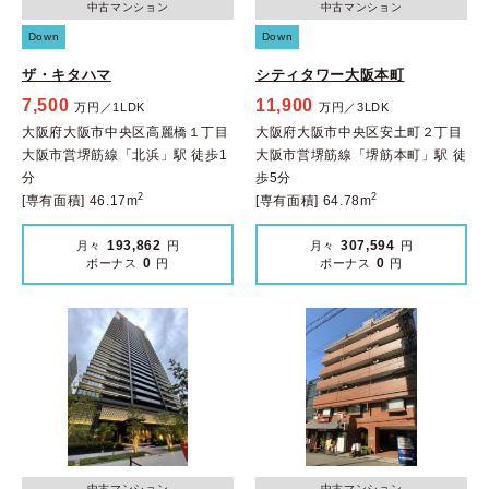
中古マンション
中古マンション
Down
Down
ザ・キタハマ
シティタワー大阪本町
7,500
11,900
万円／1LDK
万円／3LDK
大阪府大阪市中央区高麗橋１丁目
大阪府大阪市中央区安土町２丁目
大阪市営堺筋線「北浜」駅 徒歩1
大阪市営堺筋線「堺筋本町」駅 徒
分
歩5分
2
2
[専有面積] 46.17m
[専有面積] 64.78m
193,862
307,594
月々
円
月々
円
0
0
ボーナス
円
ボーナス
円
中古マンション
中古マンション