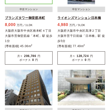
中古マンション
中古マンション
ブランズタワー御堂筋本町
ライオンズマンション日本橋
8,000
4,980
万円／1LDK
万円／3LDK
大阪府大阪市中央区南本町４丁目
大阪府大阪市中央区高津２丁目
大阪市営御堂筋線「本町」駅 徒歩
大阪市営千日前線「日本橋」駅 徒
1分
歩5分
2
2
[専有面積] 45.06m
[専有面積] 77.49m
206,786
128,724
月々
円
月々
円
0
0
ボーナス
円
ボーナス
円