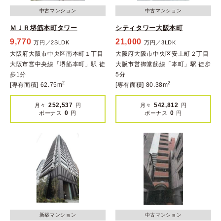
中古マンション
中古マンション
ＭＪＲ堺筋本町タワー
シティタワー大阪本町
9,770
21,000
万円／2SLDK
万円／3LDK
大阪府大阪市中央区南本町１丁目
大阪府大阪市中央区安土町２丁目
大阪市営中央線「堺筋本町」駅 徒
大阪市営御堂筋線「本町」駅 徒歩
歩1分
5分
2
2
[専有面積] 62.75m
[専有面積] 80.38m
252,537
542,812
月々
円
月々
円
0
0
ボーナス
円
ボーナス
円
新築マンション
中古マンション