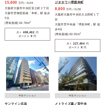
15,800
ジオタワー堺筋本町
万円／3LDK
大阪府大阪市中央区安土町２丁目
8,800
万円／2LDK
大阪市営御堂筋線「本町」駅 徒歩
大阪府大阪市中央区久太郎町１丁
5分
目
2
[専有面積] 64.78m
大阪市営中央線「堺筋本町」駅 徒
歩4分
408,402
月々
円
2
[専有面積] 60.05m
0
ボーナス
円
227,464
月々
円
0
ボーナス
円
中古マンション
中古マンション
サンマイン北浜
メトライズ森ノ宮中央