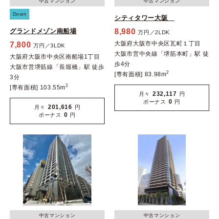
中古マンション
中古マンション
Down
シティタワー大阪
グランドメゾン南船場
8,980
万円／2LDK
大阪府大阪市中央区瓦町１丁目
7,800
万円／3LDK
大阪市営中央線「堺筋本町」駅 徒
大阪府大阪市中央区南船場1丁目
歩4分
大阪市営堺筋線「長堀橋」駅 徒歩
2
[専有面積] 83.98m
3分
2
[専有面積] 103.55m
232,117
月々
円
0
ボーナス
円
201,616
月々
円
0
ボーナス
円
中古マンション
中古マンション